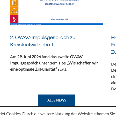
2. ÖWAV-Impulsgespräch zu
ER
Kreislaufwirtschaft
En
Z
Am
29. Juni 2026
fand das
zweite ÖWAV-
Impulsgespräch
unter dem Titel
„Wie schaffen wir
De
eine optimale Zirkularität“
statt.
De
ei
ak
De
ALLE NEWS
det Cookies. Durch die weitere Nutzung der Website stimmen Si