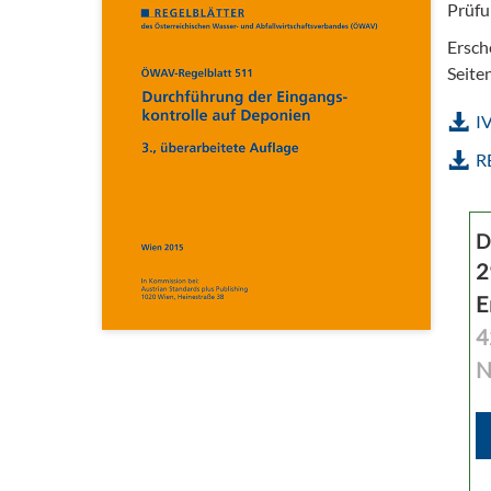
Prüfu
Ersch
Seite
I
R
D
2
E
4
N