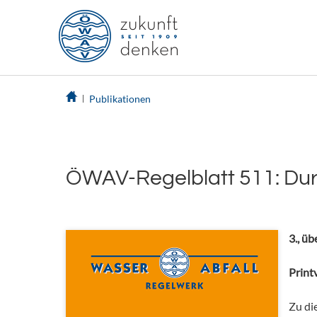
Publikationen
ÖWAV-Regelblatt 511: Dur
3., ü
Printv
Zu di