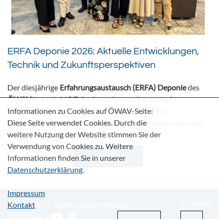
ERFA Deponie 2026: Aktuelle Entwicklungen,
Technik und Zukunftsperspektiven
Der diesjährige
Erfahrungsaustausch (ERFA) Deponie
des
ÖWAV
bot mit 165 Teilnehmer:innen eine zentrale
Plattform für den fachlichen Dialog zu aktuellen
Informationen zu Cookies auf ÖWAV-Seite:
Herausforderungen und Entwicklungen im Deponiebereich.
Diese Seite verwendet Cookies. Durch die
weitere Nutzung der Website stimmen Sie der
Verwendung von Cookies zu. Weitere
ALLE NEWS
Informationen finden Sie in unserer
Datenschutzerklärung
.
Impressum
Impressum
Datenschutzerklärung
© ÖWAV
Kontakt
Kontakt