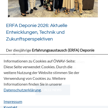
ERFA Deponie 2026: Aktuelle
Entwicklungen, Technik und
Zukunftsperspektiven
Der diesjährige
Erfahrungsaustausch (ERFA) Deponie
des
ÖWAV
bot mit 165 Teilnehmer:innen eine zentrale
Informationen zu Cookies auf ÖWAV-Seite:
Plattform für den fachlichen Dialog zu aktuellen
Diese Seite verwendet Cookies. Durch die
Herausforderungen und Entwicklungen im
weitere Nutzung der Website stimmen Sie der
Deponiebereich.
Verwendung von Cookies zu. Weitere
Informationen finden Sie in unserer
Datenschutzerklärung
.
ALLE NEWS
Impressum
Kontakt