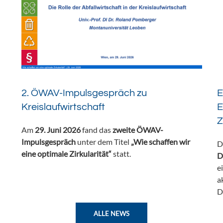
2. ÖWAV-Impulsgespräch zu
E
Kreislaufwirtschaft
E
Z
Am
29. Juni 2026
fand das
zweite ÖWAV-
Impulsgespräch
unter dem Titel
„Wie schaffen wir
D
eine optimale Zirkularität“
statt.
D
e
a
D
ALLE NEWS