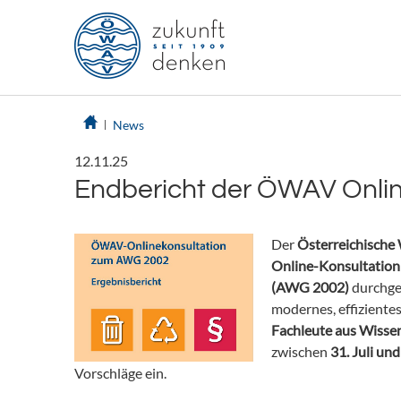
News
12.11.25
Endbericht der ÖWAV Onli
Der
Österreichische
Online-Konsultation 
(AWG 2002)
durchgef
modernes, effiziente
Fachleute aus Wissen
zwischen
31. Juli un
Vorschläge ein.