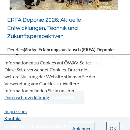
ERFA Deponie 2026: Aktuelle
Entwicklungen, Technik und
Zukunftsperspektiven
Der diesjährige
Erfahrungsaustausch (ERFA) Deponie
des
ÖWAV
bot mit 165 Teilnehmer:innen eine zentrale
Informationen zu Cookies auf ÖWAV-Seite:
Plattform für den fachlichen Dialog zu aktuellen
Diese Seite verwendet Cookies. Durch die
Herausforderungen und Entwicklungen im
weitere Nutzung der Website stimmen Sie der
Deponiebereich.
Verwendung von Cookies zu. Weitere
Informationen finden Sie in unserer
Datenschutzerklärung
.
ALLE NEWS
Impressum
Kontakt
Impressum
Datenschutzerklärung
© ÖWAV
Ablehnen
OK