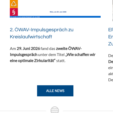
2. ÖWAV-Impulsgespräch zu
ER
Kreislaufwirtschaft
En
Z
Am
29. Juni 2026
fand das
zweite ÖWAV-
Impulsgespräch
unter dem Titel
„Wie schaffen wir
De
eine optimale Zirkularität“
statt.
De
ei
ak
De
ALLE NEWS