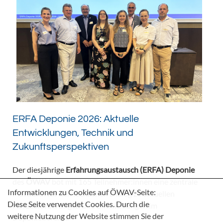
ERFA Deponie 2026: Aktuelle
Entwicklungen, Technik und
Zukunftsperspektiven
Der diesjährige
Erfahrungsaustausch (ERFA) Deponie
des
ÖWAV
bot mit 165 Teilnehmer:innen eine zentrale
Informationen zu Cookies auf ÖWAV-Seite:
Plattform für den fachlichen Dialog zu aktuellen
Diese Seite verwendet Cookies. Durch die
Herausforderungen und Entwicklungen im
weitere Nutzung der Website stimmen Sie der
Deponiebereich.