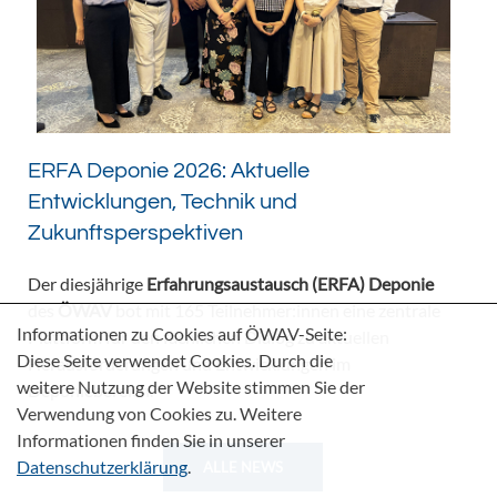
ERFA Deponie 2026: Aktuelle
Entwicklungen, Technik und
Zukunftsperspektiven
Der diesjährige
Erfahrungsaustausch (ERFA) Deponie
des
ÖWAV
bot mit 165 Teilnehmer:innen eine zentrale
Informationen zu Cookies auf ÖWAV-Seite:
Plattform für den fachlichen Dialog zu aktuellen
Diese Seite verwendet Cookies. Durch die
Herausforderungen und Entwicklungen im
weitere Nutzung der Website stimmen Sie der
Deponiebereich.
Verwendung von Cookies zu. Weitere
Informationen finden Sie in unserer
Datenschutzerklärung
.
ALLE NEWS