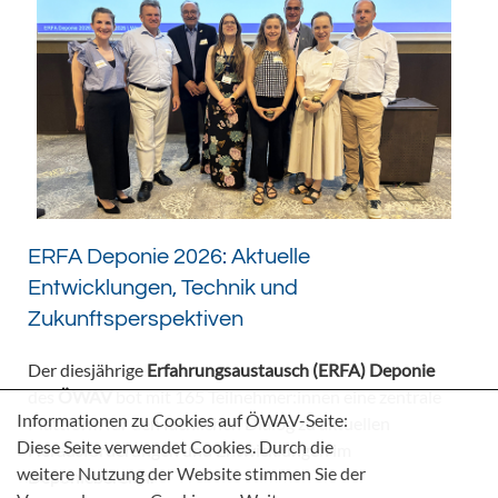
ERFA Deponie 2026: Aktuelle
Entwicklungen, Technik und
Zukunftsperspektiven
Der diesjährige
Erfahrungsaustausch (ERFA) Deponie
des
ÖWAV
bot mit 165 Teilnehmer:innen eine zentrale
Informationen zu Cookies auf ÖWAV-Seite:
Plattform für den fachlichen Dialog zu aktuellen
Diese Seite verwendet Cookies. Durch die
Herausforderungen und Entwicklungen im
weitere Nutzung der Website stimmen Sie der
Deponiebereich.