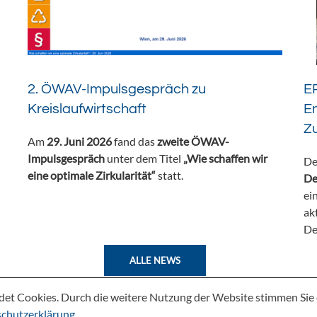
2. ÖWAV-Impulsgespräch zu
ER
Kreislaufwirtschaft
En
Z
Am
29. Juni 2026
fand das
zweite ÖWAV-
Impulsgespräch
unter dem Titel
„Wie schaffen wir
De
eine optimale Zirkularität“
statt.
De
ei
ak
De
ALLE NEWS
det Cookies. Durch die weitere Nutzung der Website stimmen Si
chutzerklärung
.