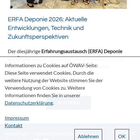
ERFA Deponie 2026: Aktuelle
Entwicklungen, Technik und
Zukunftsperspektiven
Der diesjährige
Erfahrungsaustausch (ERFA) Deponie
des
ÖWAV
bot mit 165 Teilnehmer:innen eine zentrale
Informationen zu Cookies auf ÖWAV-Seite:
Plattform für den fachlichen Dialog zu aktuellen
Diese Seite verwendet Cookies. Durch die
Herausforderungen und Entwicklungen im
weitere Nutzung der Website stimmen Sie der
Deponiebereich.
Verwendung von Cookies zu. Weitere
Informationen finden Sie in unserer
Datenschutzerklärung
.
ALLE NEWS
Impressum
Kontakt
Impressum
Datenschutzerklärung
© ÖWAV
Ablehnen
OK