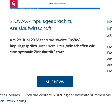
2. ÖWAV-Impulsgespräch zu
ER
Kreislaufwirtschaft
En
Z
Am
29. Juni 2026
fand das
zweite ÖWAV-
Impulsgespräch
unter dem Titel
„Wie schaffen wir
De
eine optimale Zirkularität“
statt.
De
ei
ak
De
ALLE NEWS
det Cookies. Durch die weitere Nutzung der Website stimmen Si
chutzerklärung
.