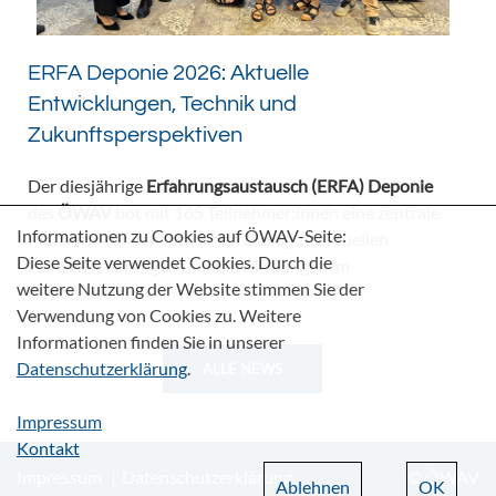
ERFA Deponie 2026: Aktuelle
Entwicklungen, Technik und
Zukunftsperspektiven
Der diesjährige
Erfahrungsaustausch (ERFA) Deponie
des
ÖWAV
bot mit 165 Teilnehmer:innen eine zentrale
Informationen zu Cookies auf ÖWAV-Seite:
Plattform für den fachlichen Dialog zu aktuellen
Diese Seite verwendet Cookies. Durch die
Herausforderungen und Entwicklungen im
weitere Nutzung der Website stimmen Sie der
Deponiebereich.
Verwendung von Cookies zu. Weitere
Informationen finden Sie in unserer
Datenschutzerklärung
.
ALLE NEWS
Impressum
Kontakt
Impressum
Datenschutzerklärung
© ÖWAV
Ablehnen
OK