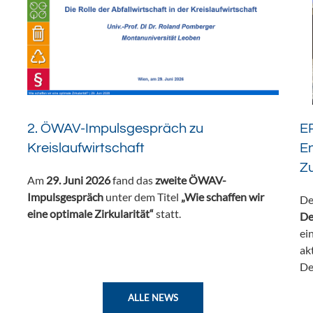
2. ÖWAV-Impulsgespräch zu
ER
Kreislaufwirtschaft
En
Z
Am
29. Juni 2026
fand das
zweite ÖWAV-
Impulsgespräch
unter dem Titel
„Wie schaffen wir
De
eine optimale Zirkularität“
statt.
De
ei
ak
De
ALLE NEWS