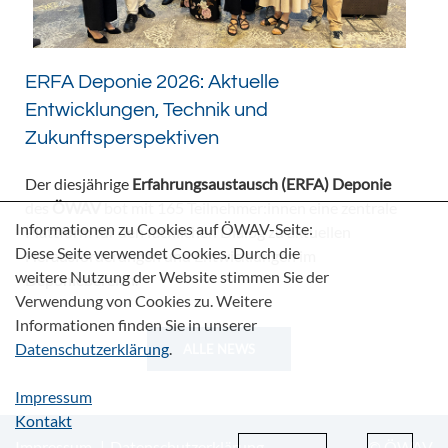
ERFA Deponie 2026: Aktuelle
Entwicklungen, Technik und
Zukunftsperspektiven
Der diesjährige
Erfahrungsaustausch (ERFA) Deponie
des
ÖWAV
bot mit 165 Teilnehmer:innen eine zentrale
Informationen zu Cookies auf ÖWAV-Seite:
Plattform für den fachlichen Dialog zu aktuellen
Diese Seite verwendet Cookies. Durch die
Herausforderungen und Entwicklungen im
weitere Nutzung der Website stimmen Sie der
Deponiebereich.
Verwendung von Cookies zu. Weitere
Informationen finden Sie in unserer
Datenschutzerklärung
.
ALLE NEWS
Impressum
Kontakt
Impressum
Datenschutzerklärung
© ÖWAV