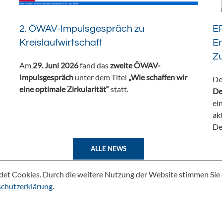
2. ÖWAV-Impulsgespräch zu
ER
Kreislaufwirtschaft
En
Z
Am
29. Juni 2026
fand das
zweite ÖWAV-
Impulsgespräch
unter dem Titel
„Wie schaffen wir
De
eine optimale Zirkularität“
statt.
De
ei
ak
De
ALLE NEWS
det Cookies. Durch die weitere Nutzung der Website stimmen Si
chutzerklärung
.