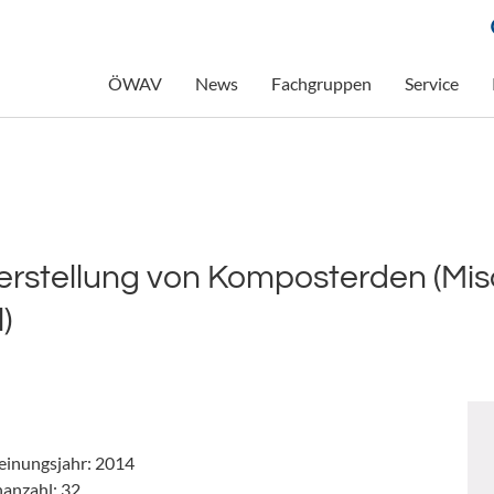
ÖWAV
News
Fachgruppen
Service
erstellung von Komposterden (M
)
einungsjahr: 2014
nanzahl: 32