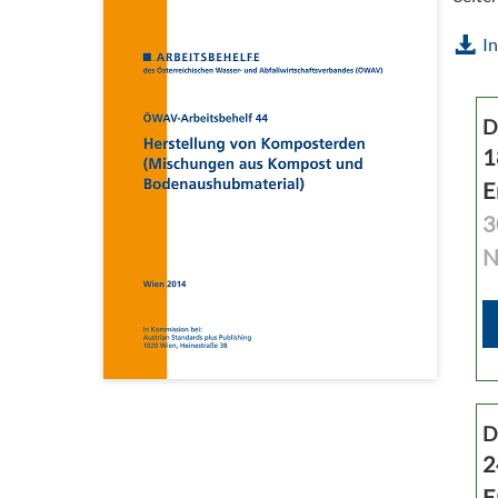
In
D
1
E
3
N
D
2
E