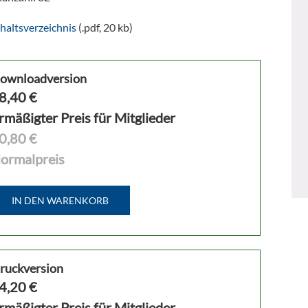
haltsverzeichnis
(.pdf, 20 kb)
ownloadversion
8,40
€
rmäßigter Preis für Mitglieder
0,80 €
ormalpreis
IN DEN WARENKORB
ruckversion
4,20
€
rmäßigter Preis für Mitglieder