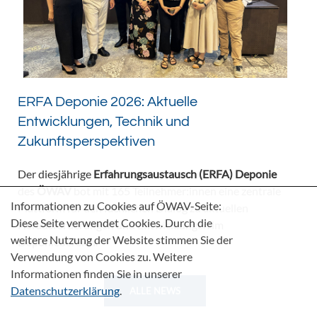
ERFA Deponie 2026: Aktuelle
Entwicklungen, Technik und
Zukunftsperspektiven
Der diesjährige
Erfahrungsaustausch (ERFA) Deponie
des
ÖWAV
bot mit 165 Teilnehmer:innen eine zentrale
Informationen zu Cookies auf ÖWAV-Seite:
Plattform für den fachlichen Dialog zu aktuellen
Diese Seite verwendet Cookies. Durch die
Herausforderungen und Entwicklungen im
weitere Nutzung der Website stimmen Sie der
Deponiebereich.
Verwendung von Cookies zu. Weitere
Informationen finden Sie in unserer
Datenschutzerklärung
.
ALLE NEWS