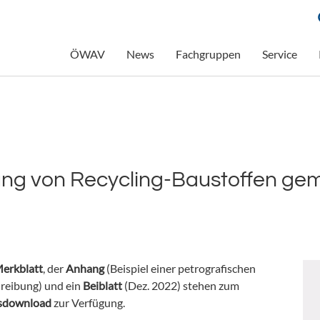
ÖWAV
News
Fachgruppen
Service
ung von Recycling-Baustoffen g
7
erkblatt
, der
Anhang
(Beispiel einer petrografischen
reibung) und ein
Beiblatt
(Dez. 2022) stehen zum
isdownload
zur Verfügung.