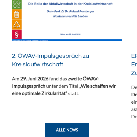
2. ÖWAV-Impulsgespräch zu
ER
Kreislaufwirtschaft
En
Z
Am
29. Juni 2026
fand das
zweite ÖWAV-
Impulsgespräch
unter dem Titel
„Wie schaffen wir
De
eine optimale Zirkularität“
statt.
De
ei
ak
De
ALLE NEWS