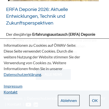
ERFA Deponie 2026: Aktuelle
Entwicklungen, Technik und
Zukunftsperspektiven
Der diesjährige
Erfahrungsaustausch (ERFA) Deponie
des
ÖWAV
bot mit 165 Teilnehmer:innen eine zentrale
Informationen zu Cookies auf ÖWAV-Seite:
Plattform für den fachlichen Dialog zu aktuellen
Diese Seite verwendet Cookies. Durch die
Herausforderungen und Entwicklungen im
weitere Nutzung der Website stimmen Sie der
Deponiebereich.
Verwendung von Cookies zu. Weitere
Informationen finden Sie in unserer
Datenschutzerklärung
.
ALLE NEWS
Impressum
Kontakt
Impressum
Datenschutzerklärung
© ÖWAV
Ablehnen
OK
Kontakt