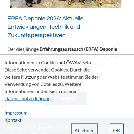
ERFA Deponie 2026: Aktuelle
Entwicklungen, Technik und
Zukunftsperspektiven
Der diesjährige
Erfahrungsaustausch (ERFA) Deponie
des
ÖWAV
bot mit 165 Teilnehmer:innen eine zentrale
Informationen zu Cookies auf ÖWAV-Seite:
Plattform für den fachlichen Dialog zu aktuellen
Diese Seite verwendet Cookies. Durch die
Herausforderungen und Entwicklungen im
weitere Nutzung der Website stimmen Sie der
Deponiebereich.
Verwendung von Cookies zu. Weitere
Informationen finden Sie in unserer
Datenschutzerklärung
.
ALLE NEWS
Impressum
Kontakt
Impressum
Datenschutzerklärung
© ÖWAV
Ablehnen
OK