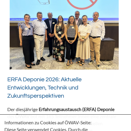
ERFA Deponie 2026: Aktuelle
Entwicklungen, Technik und
Zukunftsperspektiven
Der diesjährige
Erfahrungsaustausch (ERFA) Deponie
des
ÖWAV
bot mit 165 Teilnehmer:innen eine zentrale
Informationen zu Cookies auf ÖWAV-Seite:
Plattform für den fachlichen Dialog zu aktuellen
Diese Seite verwendet Cookies. Durch die
Herausforderungen und Entwicklungen im