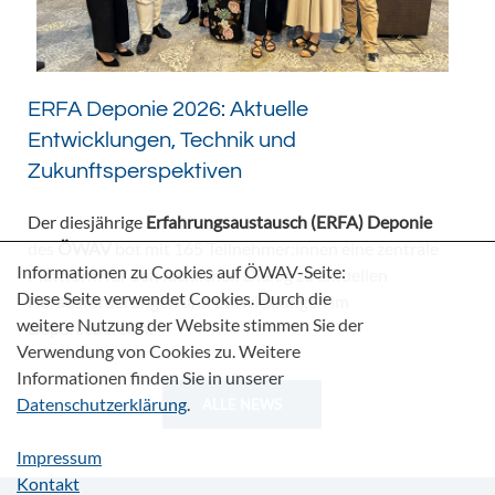
ERFA Deponie 2026: Aktuelle
Entwicklungen, Technik und
Zukunftsperspektiven
Der diesjährige
Erfahrungsaustausch (ERFA) Deponie
des
ÖWAV
bot mit 165 Teilnehmer:innen eine zentrale
Informationen zu Cookies auf ÖWAV-Seite:
Plattform für den fachlichen Dialog zu aktuellen
Diese Seite verwendet Cookies. Durch die
Herausforderungen und Entwicklungen im
weitere Nutzung der Website stimmen Sie der
Deponiebereich.
Verwendung von Cookies zu. Weitere
Informationen finden Sie in unserer
Datenschutzerklärung
.
ALLE NEWS
Impressum
Kontakt