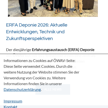
ERFA Deponie 2026: Aktuelle
Entwicklungen, Technik und
Zukunftsperspektiven
Der diesjährige
Erfahrungsaustausch (ERFA) Deponie
des
ÖWAV
bot mit 165 Teilnehmer:innen eine zentrale
Informationen zu Cookies auf ÖWAV-Seite:
Plattform für den fachlichen Dialog zu aktuellen
Diese Seite verwendet Cookies. Durch die
Herausforderungen und Entwicklungen im
weitere Nutzung der Website stimmen Sie der
Deponiebereich.
Verwendung von Cookies zu. Weitere
Informationen finden Sie in unserer
Datenschutzerklärung
.
ALLE NEWS
Impressum
Kontakt