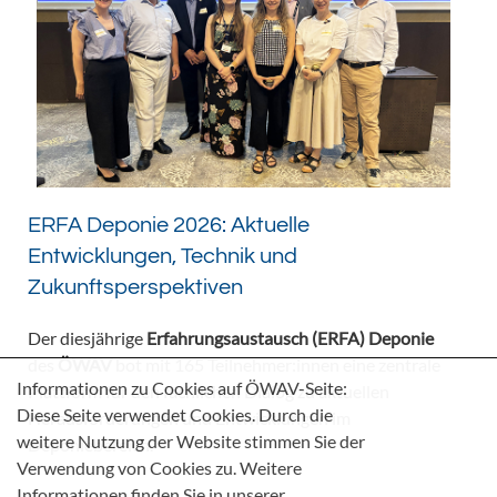
ERFA Deponie 2026: Aktuelle
Entwicklungen, Technik und
Zukunftsperspektiven
Der diesjährige
Erfahrungsaustausch (ERFA) Deponie
des
ÖWAV
bot mit 165 Teilnehmer:innen eine zentrale
Informationen zu Cookies auf ÖWAV-Seite:
Plattform für den fachlichen Dialog zu aktuellen
Diese Seite verwendet Cookies. Durch die
Herausforderungen und Entwicklungen im
weitere Nutzung der Website stimmen Sie der
Deponiebereich.
Verwendung von Cookies zu. Weitere
Informationen finden Sie in unserer