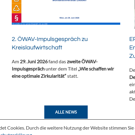
2. ÖWAV-Impulsgespräch zu
ER
Kreislaufwirtschaft
En
Z
Am
29. Juni 2026
fand das
zweite ÖWAV-
Impulsgespräch
unter dem Titel
„Wie schaffen wir
De
eine optimale Zirkularität“
statt.
De
ei
ak
De
ALLE NEWS
det Cookies. Durch die weitere Nutzung der Website stimmen Si
chutzerklärung
.