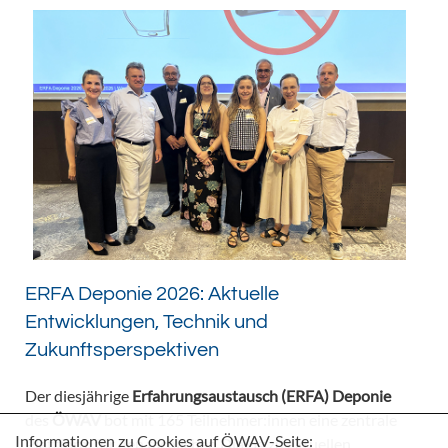
ERFA Deponie 2026: Aktuelle
Entwicklungen, Technik und
Zukunftsperspektiven
Der diesjährige
Erfahrungsaustausch (ERFA) Deponie
des
ÖWAV
bot mit 165 Teilnehmer:innen eine zentrale
Informationen zu Cookies auf ÖWAV-Seite:
Plattform für den fachlichen Dialog zu aktuellen