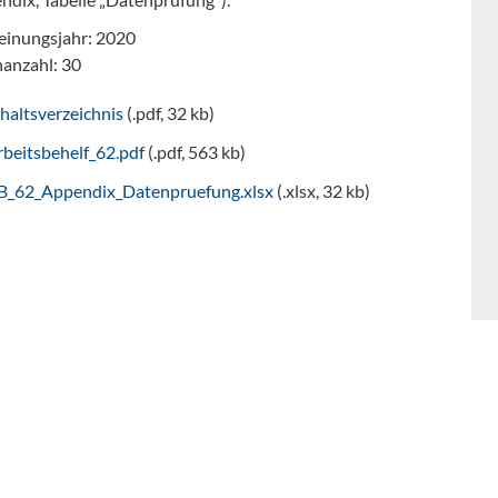
einungsjahr: 2020
nanzahl: 30
haltsverzeichnis
(.pdf, 32 kb)
beitsbehelf_62.pdf
(.pdf, 563 kb)
B_62_Appendix_Datenpruefung.xlsx
(.xlsx, 32 kb)