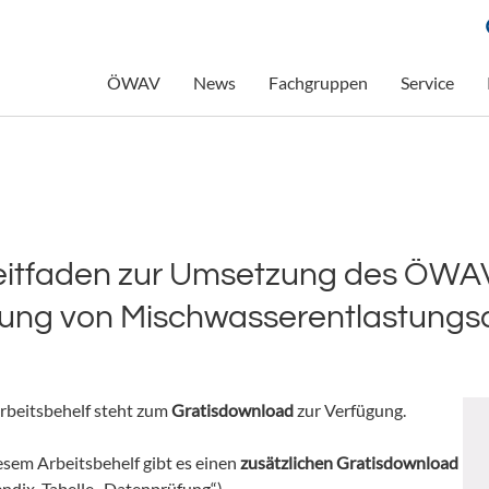
ÖWAV
News
Fachgruppen
Service
eitfaden zur Umsetzung des ÖWAV
ssung von Mischwasserentlastung
rbeitsbehelf steht zum
Gratisdownload
zur Verfügung.
esem Arbeitsbehelf gibt es einen
zusätzlichen Gratisdownload
ndix, Tabelle
„Datenprüfung“).