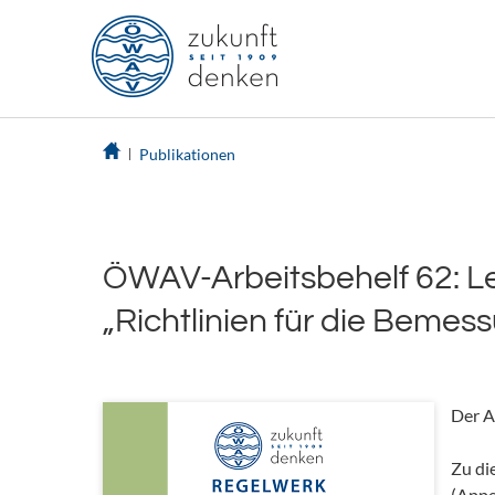
Publikationen
ÖWAV-Arbeitsbehelf 62: L
„Richtlinien für die Beme
Der A
Zu di
(Appe