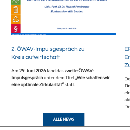
2. ÖWAV-Impulsgespräch zu
ER
Kreislaufwirtschaft
En
Z
Am
29. Juni 2026
fand das
zweite ÖWAV-
Impulsgespräch
unter dem Titel
„Wie schaffen wir
De
eine optimale Zirkularität“
statt.
De
ei
ak
De
ALLE NEWS