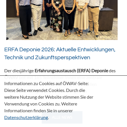
ERFA Deponie 2026: Aktuelle Entwicklungen,
Technik und Zukunftsperspektiven
Der diesjährige
Erfahrungsaustausch (ERFA) Deponie
des
ÖWAV
bot mit 165 Teilnehmer:innen eine zentrale
Informationen zu Cookies auf ÖWAV-Seite:
Plattform für den fachlichen Dialog zu aktuellen
Diese Seite verwendet Cookies. Durch die
Herausforderungen und Entwicklungen im
weitere Nutzung der Website stimmen Sie der
Deponiebereich.
Verwendung von Cookies zu. Weitere
Informationen finden Sie in unserer
Datenschutzerklärung
.
ALLE NEWS