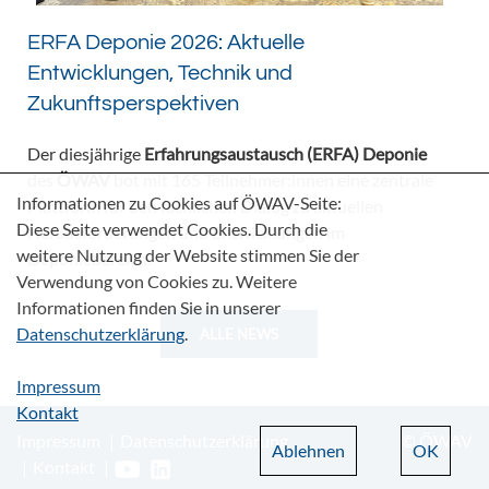
ERFA Deponie 2026: Aktuelle
Entwicklungen, Technik und
Zukunftsperspektiven
Der diesjährige
Erfahrungsaustausch (ERFA) Deponie
des
ÖWAV
bot mit 165 Teilnehmer:innen eine zentrale
Informationen zu Cookies auf ÖWAV-Seite:
Plattform für den fachlichen Dialog zu aktuellen
Diese Seite verwendet Cookies. Durch die
Herausforderungen und Entwicklungen im
weitere Nutzung der Website stimmen Sie der
Deponiebereich.
Verwendung von Cookies zu. Weitere
Informationen finden Sie in unserer
Datenschutzerklärung
.
ALLE NEWS
Impressum
Kontakt
Impressum
Datenschutzerklärung
© ÖWAV
Ablehnen
OK
Kontakt