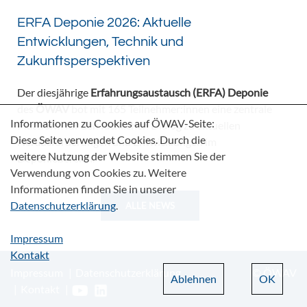
ERFA Deponie 2026: Aktuelle
Entwicklungen, Technik und
Zukunftsperspektiven
Der diesjährige
Erfahrungsaustausch (ERFA) Deponie
des
ÖWAV
bot mit 165 Teilnehmer:innen eine zentrale
Informationen zu Cookies auf ÖWAV-Seite:
Plattform für den fachlichen Dialog zu aktuellen
Diese Seite verwendet Cookies. Durch die
Herausforderungen und Entwicklungen im
weitere Nutzung der Website stimmen Sie der
Deponiebereich.
Verwendung von Cookies zu. Weitere
Informationen finden Sie in unserer
Datenschutzerklärung
.
ALLE NEWS
Impressum
Kontakt
Impressum
Datenschutzerklärung
© ÖWAV
Ablehnen
OK
Kontakt