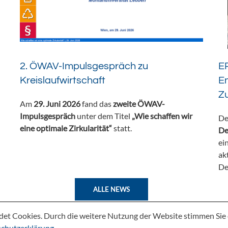
2. ÖWAV-Impulsgespräch zu
ER
Kreislaufwirtschaft
En
Z
Am
29. Juni 2026
fand das
zweite ÖWAV-
Impulsgespräch
unter dem Titel
„Wie schaffen wir
De
eine optimale Zirkularität“
statt.
De
ei
ak
De
ALLE NEWS
det Cookies. Durch die weitere Nutzung der Website stimmen Si
chutzerklärung
.