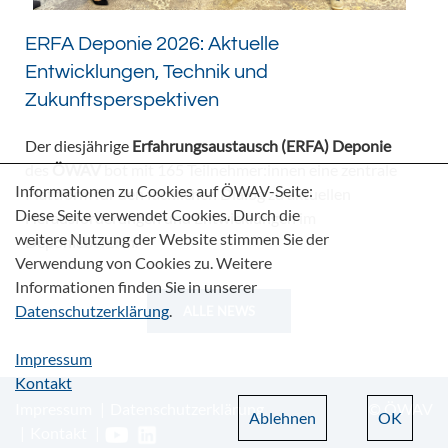
ERFA Deponie 2026: Aktuelle
Entwicklungen, Technik und
Zukunftsperspektiven
Der diesjährige
Erfahrungsaustausch (ERFA) Deponie
des
ÖWAV
bot mit 165 Teilnehmer:innen eine zentrale
Informationen zu Cookies auf ÖWAV-Seite:
Plattform für den fachlichen Dialog zu aktuellen
Diese Seite verwendet Cookies. Durch die
Herausforderungen und Entwicklungen im
weitere Nutzung der Website stimmen Sie der
Deponiebereich.
Verwendung von Cookies zu. Weitere
Informationen finden Sie in unserer
Datenschutzerklärung
.
ALLE NEWS
Impressum
Kontakt
Impressum
Datenschutzerklärung
© ÖWAV
Ablehnen
OK
Kontakt