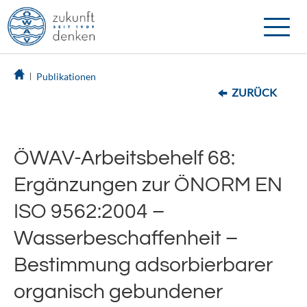
Toggle
naviga
Publikationen
ZURÜCK
ÖWAV-Arbeitsbehelf 68:
Ergänzungen zur ÖNORM EN
ISO 9562:2004 –
Wasserbeschaffenheit –
Bestimmung adsorbierbarer
organisch gebundener