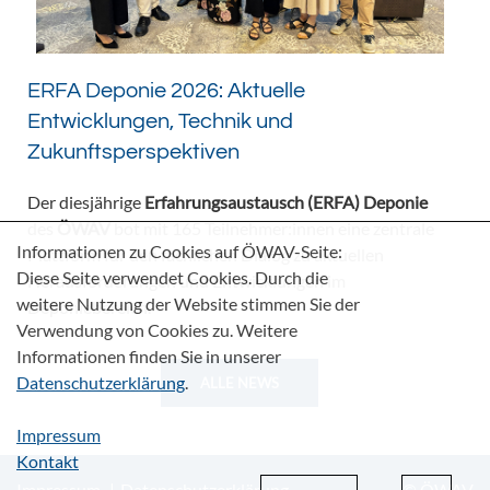
ERFA Deponie 2026: Aktuelle
Entwicklungen, Technik und
Zukunftsperspektiven
Der diesjährige
Erfahrungsaustausch (ERFA) Deponie
des
ÖWAV
bot mit 165 Teilnehmer:innen eine zentrale
Informationen zu Cookies auf ÖWAV-Seite:
Plattform für den fachlichen Dialog zu aktuellen
Diese Seite verwendet Cookies. Durch die
Herausforderungen und Entwicklungen im
weitere Nutzung der Website stimmen Sie der
Deponiebereich.
Verwendung von Cookies zu. Weitere
Informationen finden Sie in unserer
Datenschutzerklärung
.
ALLE NEWS
Impressum
Kontakt
Impressum
Datenschutzerklärung
© ÖWAV