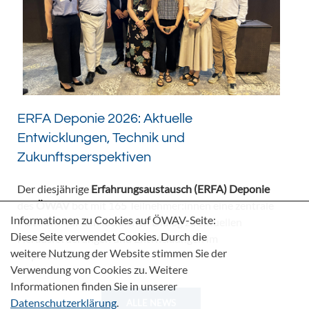
ERFA Deponie 2026: Aktuelle
Entwicklungen, Technik und
Zukunftsperspektiven
Der diesjährige
Erfahrungsaustausch (ERFA) Deponie
des
ÖWAV
bot mit 165 Teilnehmer:innen eine zentrale
Informationen zu Cookies auf ÖWAV-Seite:
Plattform für den fachlichen Dialog zu aktuellen
Diese Seite verwendet Cookies. Durch die
Herausforderungen und Entwicklungen im
weitere Nutzung der Website stimmen Sie der
Deponiebereich.
Verwendung von Cookies zu. Weitere
Informationen finden Sie in unserer
Datenschutzerklärung
.
ALLE NEWS