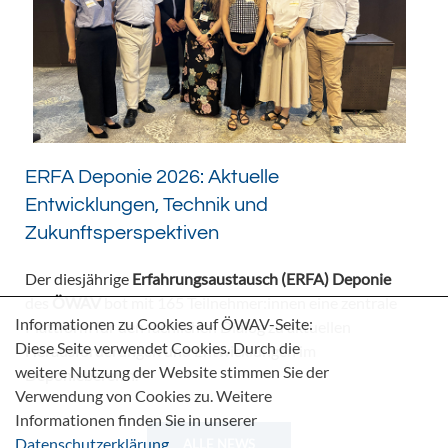
ERFA Deponie 2026: Aktuelle
Entwicklungen, Technik und
Zukunftsperspektiven
Der diesjährige
Erfahrungsaustausch (ERFA) Deponie
des
ÖWAV
bot mit 165 Teilnehmer:innen eine zentrale
Informationen zu Cookies auf ÖWAV-Seite:
Plattform für den fachlichen Dialog zu aktuellen
Diese Seite verwendet Cookies. Durch die
Herausforderungen und Entwicklungen im
weitere Nutzung der Website stimmen Sie der
Deponiebereich.
Verwendung von Cookies zu. Weitere
Informationen finden Sie in unserer
Datenschutzerklärung
.
ALLE NEWS