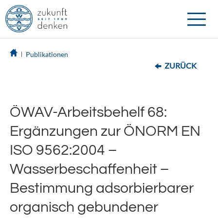
Toggle
naviga
Publikationen
ZURÜCK
ÖWAV-Arbeitsbehelf 68:
Ergänzungen zur ÖNORM EN
ISO 9562:2004 –
Wasserbeschaffenheit –
Bestimmung adsorbierbarer
organisch gebundener