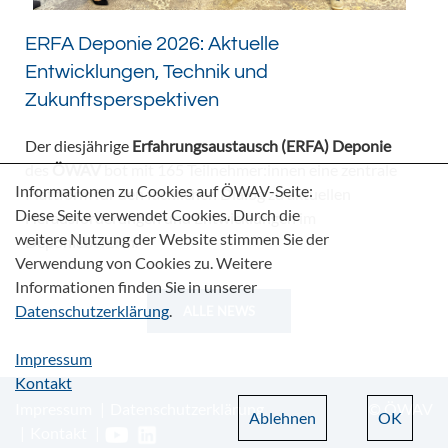
ERFA Deponie 2026: Aktuelle
Entwicklungen, Technik und
Zukunftsperspektiven
Der diesjährige
Erfahrungsaustausch (ERFA) Deponie
des
ÖWAV
bot mit 165 Teilnehmer:innen eine zentrale
Informationen zu Cookies auf ÖWAV-Seite:
Plattform für den fachlichen Dialog zu aktuellen
Diese Seite verwendet Cookies. Durch die
Herausforderungen und Entwicklungen im
weitere Nutzung der Website stimmen Sie der
Deponiebereich.
Verwendung von Cookies zu. Weitere
Informationen finden Sie in unserer
Datenschutzerklärung
.
ALLE NEWS
Impressum
Kontakt
Impressum
Datenschutzerklärung
© ÖWAV
Ablehnen
OK
Kontakt