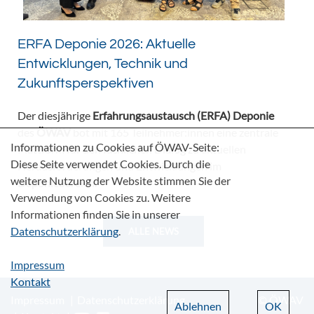
ERFA Deponie 2026: Aktuelle
Entwicklungen, Technik und
Zukunftsperspektiven
Der diesjährige
Erfahrungsaustausch (ERFA) Deponie
des
ÖWAV
bot mit 165 Teilnehmer:innen eine zentrale
Informationen zu Cookies auf ÖWAV-Seite:
Plattform für den fachlichen Dialog zu aktuellen
Diese Seite verwendet Cookies. Durch die
Herausforderungen und Entwicklungen im
weitere Nutzung der Website stimmen Sie der
Deponiebereich.
Verwendung von Cookies zu. Weitere
Informationen finden Sie in unserer
Datenschutzerklärung
.
ALLE NEWS
Impressum
Kontakt
Impressum
Datenschutzerklärung
© ÖWAV
Ablehnen
OK