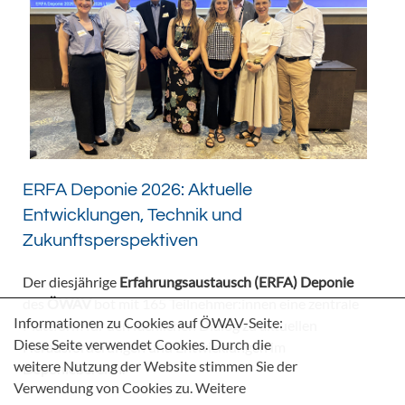
ERFA Deponie 2026: Aktuelle
Entwicklungen, Technik und
Zukunftsperspektiven
Der diesjährige
Erfahrungsaustausch (ERFA) Deponie
des
ÖWAV
bot mit 165 Teilnehmer:innen eine zentrale
Informationen zu Cookies auf ÖWAV-Seite:
Plattform für den fachlichen Dialog zu aktuellen
Diese Seite verwendet Cookies. Durch die
Herausforderungen und Entwicklungen im
weitere Nutzung der Website stimmen Sie der
Deponiebereich.
Verwendung von Cookies zu. Weitere