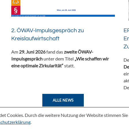
2. ÖWAV-Impulsgespräch zu
ER
Kreislaufwirtschaft
En
Z
Am
29. Juni 2026
fand das
zweite ÖWAV-
Impulsgespräch
unter dem Titel
„Wie schaffen wir
De
eine optimale Zirkularität“
statt.
De
ei
ak
De
ALLE NEWS
det Cookies. Durch die weitere Nutzung der Website stimmen Si
chutzerklärung
.