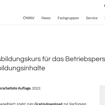
ÖWAV
News
Fachgruppen
Service
bildungskurs für das Betriebsper
ildungsinhalte
erarbeitete Auflage.
2022.
egelblatt steht zum
Gratisdownload
zur Verfügung.