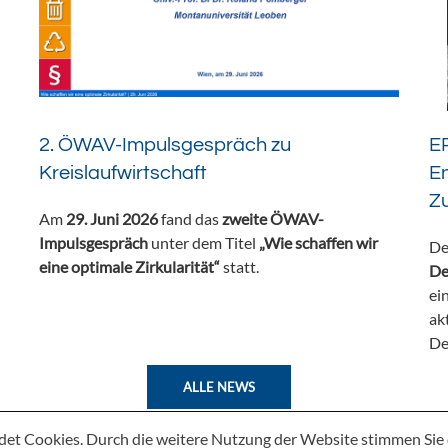
2. ÖWAV-Impulsgespräch zu
ER
Kreislaufwirtschaft
En
Z
Am
29. Juni 2026
fand das
zweite ÖWAV-
Impulsgespräch
unter dem Titel
„Wie schaffen wir
De
eine optimale Zirkularität“
statt.
De
ei
ak
De
ALLE NEWS
det Cookies. Durch die weitere Nutzung der Website stimmen Si