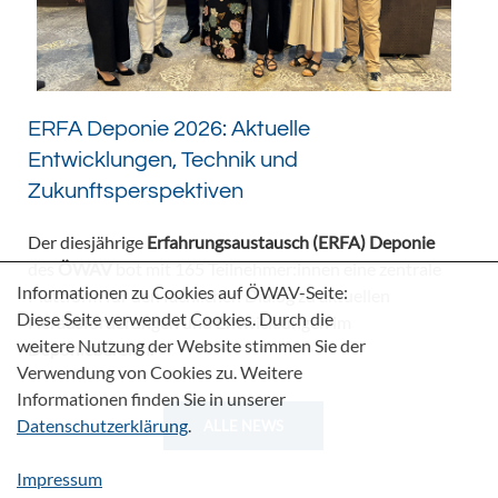
ERFA Deponie 2026: Aktuelle
Entwicklungen, Technik und
Zukunftsperspektiven
Der diesjährige
Erfahrungsaustausch (ERFA) Deponie
des
ÖWAV
bot mit 165 Teilnehmer:innen eine zentrale
Informationen zu Cookies auf ÖWAV-Seite:
Plattform für den fachlichen Dialog zu aktuellen
Diese Seite verwendet Cookies. Durch die
Herausforderungen und Entwicklungen im
weitere Nutzung der Website stimmen Sie der
Deponiebereich.
Verwendung von Cookies zu. Weitere
Informationen finden Sie in unserer
Datenschutzerklärung
.
ALLE NEWS
Impressum