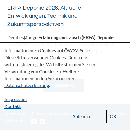
ERFA Deponie 2026: Aktuelle
Entwicklungen, Technik und
Zukunftsperspektiven
Der diesjährige
Erfahrungsaustausch (ERFA) Deponie
des
ÖWAV
bot mit 165 Teilnehmer:innen eine zentrale
Informationen zu Cookies auf ÖWAV-Seite:
Plattform für den fachlichen Dialog zu aktuellen
Diese Seite verwendet Cookies. Durch die
Herausforderungen und Entwicklungen im
weitere Nutzung der Website stimmen Sie der
Deponiebereich.
Verwendung von Cookies zu. Weitere
Informationen finden Sie in unserer
Datenschutzerklärung
.
ALLE NEWS
Impressum
Kontakt
Impressum
Datenschutzerklärung
© ÖWAV
Ablehnen
OK
Kontakt