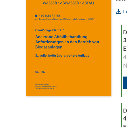
In
D
3
E
4
N
D
4
E