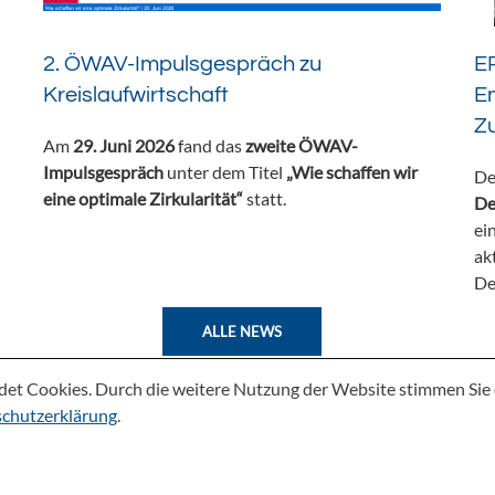
2. ÖWAV-Impulsgespräch zu
ER
Kreislaufwirtschaft
En
Z
Am
29. Juni 2026
fand das
zweite ÖWAV-
Impulsgespräch
unter dem Titel
„Wie schaffen wir
De
eine optimale Zirkularität“
statt.
De
ei
ak
De
ALLE NEWS
det Cookies. Durch die weitere Nutzung der Website stimmen Si
chutzerklärung
.