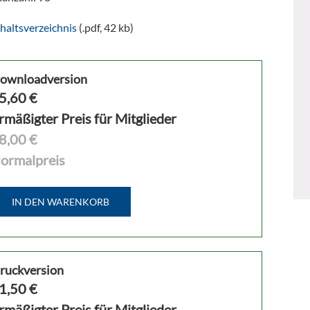
haltsverzeichnis
(.pdf, 42 kb)
ownloadversion
5,60
€
rmäßigter Preis für Mitglieder
8,00 €
ormalpreis
IN DEN WARENKORB
ruckversion
1,50
€
rmäßigter Preis für Mitglieder