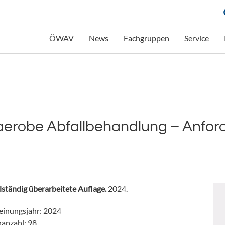
ÖWAV
News
Fachgruppen
Service
erobe Abfallbehandlung – Anfor
llständig überarbeitete Auflage.
2024.
einungsjahr: 2024
nanzahl: 98