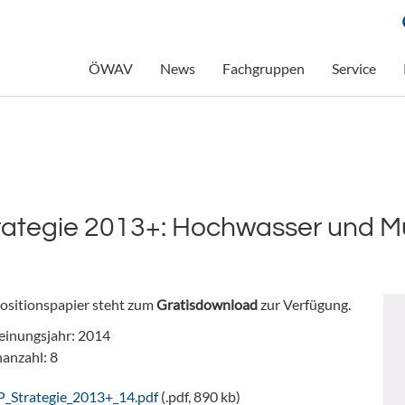
ÖWAV
News
Fachgruppen
Service
rategie 2013+: Hochwasser und M
ositionspapier steht zum
Gratisdownload
zur Verfügung.
einungsjahr: 2014
nanzahl: 8
P_Strategie_2013+_14.pdf
(.pdf, 890 kb)