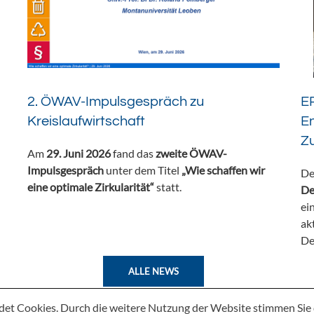
2. ÖWAV-Impulsgespräch zu
ER
Kreislaufwirtschaft
En
Z
Am
29. Juni 2026
fand das
zweite ÖWAV-
Impulsgespräch
unter dem Titel
„Wie schaffen wir
De
eine optimale Zirkularität“
statt.
De
ei
ak
De
ALLE NEWS
det Cookies. Durch die weitere Nutzung der Website stimmen Si