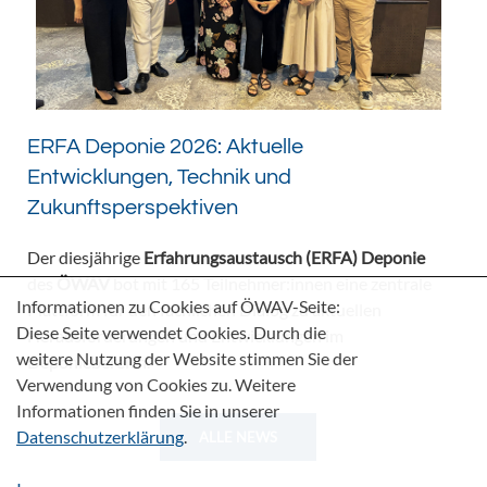
ERFA Deponie 2026: Aktuelle
Entwicklungen, Technik und
Zukunftsperspektiven
Der diesjährige
Erfahrungsaustausch (ERFA) Deponie
des
ÖWAV
bot mit 165 Teilnehmer:innen eine zentrale
Informationen zu Cookies auf ÖWAV-Seite:
Plattform für den fachlichen Dialog zu aktuellen
Diese Seite verwendet Cookies. Durch die
Herausforderungen und Entwicklungen im
weitere Nutzung der Website stimmen Sie der
Deponiebereich.
Verwendung von Cookies zu. Weitere
Informationen finden Sie in unserer
Datenschutzerklärung
.
ALLE NEWS