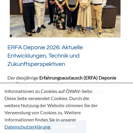
ERFA Deponie 2026: Aktuelle
Entwicklungen, Technik und
Zukunftsperspektiven
Der diesjährige
Erfahrungsaustausch (ERFA) Deponie
des
ÖWAV
bot mit 165 Teilnehmer:innen eine zentrale
Informationen zu Cookies auf ÖWAV-Seite:
Plattform für den fachlichen Dialog zu aktuellen
Diese Seite verwendet Cookies. Durch die
Herausforderungen und Entwicklungen im
weitere Nutzung der Website stimmen Sie der
Deponiebereich.
Verwendung von Cookies zu. Weitere
Informationen finden Sie in unserer
Datenschutzerklärung
.
ALLE NEWS