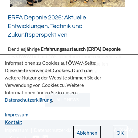
ERFA Deponie 2026: Aktuelle
Entwicklungen, Technik und
Zukunftsperspektiven
Der diesjährige
Erfahrungsaustausch (ERFA) Deponie
des
ÖWAV
bot mit 165 Teilnehmer:innen eine zentrale
Informationen zu Cookies auf ÖWAV-Seite:
Plattform für den fachlichen Dialog zu aktuellen
Diese Seite verwendet Cookies. Durch die
Herausforderungen und Entwicklungen im
weitere Nutzung der Website stimmen Sie der
Deponiebereich.
Verwendung von Cookies zu. Weitere
Informationen finden Sie in unserer
Datenschutzerklärung
.
ALLE NEWS
Impressum
Kontakt
Impressum
Datenschutzerklärung
© ÖWAV
Ablehnen
OK
Kontakt