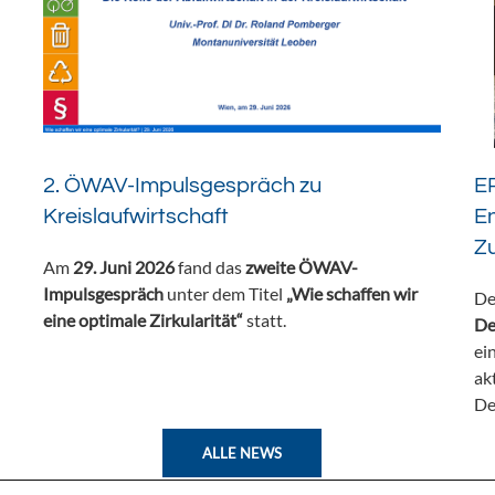
2. ÖWAV-Impulsgespräch zu
ER
Kreislaufwirtschaft
En
Z
Am
29. Juni 2026
fand das
zweite ÖWAV-
Impulsgespräch
unter dem Titel
„Wie schaffen wir
De
eine optimale Zirkularität“
statt.
De
ei
ak
De
ALLE NEWS