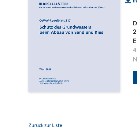
In
D
2
E
4
N
Zurück zur Liste