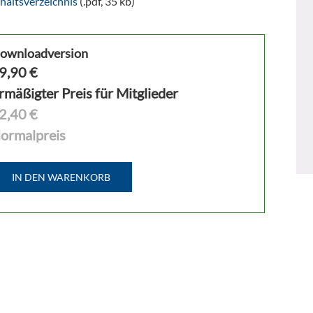
haltsverzeichnis
(.pdf, 35 kb)
ownloadversion
9,90
€
rmäßigter Preis für Mitglieder
2,40 €
ormalpreis
IN DEN WARENKORB