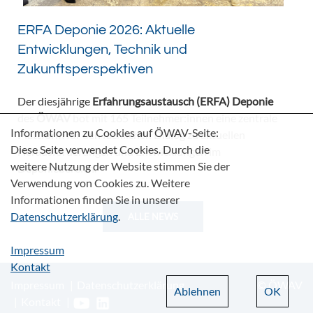
ERFA Deponie 2026: Aktuelle
Entwicklungen, Technik und
Zukunftsperspektiven
Der diesjährige
Erfahrungsaustausch (ERFA) Deponie
des
ÖWAV
bot mit 165 Teilnehmer:innen eine zentrale
Informationen zu Cookies auf ÖWAV-Seite:
Plattform für den fachlichen Dialog zu aktuellen
Diese Seite verwendet Cookies. Durch die
Herausforderungen und Entwicklungen im
weitere Nutzung der Website stimmen Sie der
Deponiebereich.
Verwendung von Cookies zu. Weitere
Informationen finden Sie in unserer
Datenschutzerklärung
.
ALLE NEWS
Impressum
Kontakt
Impressum
Datenschutzerklärung
© ÖWAV
Ablehnen
OK
Kontakt